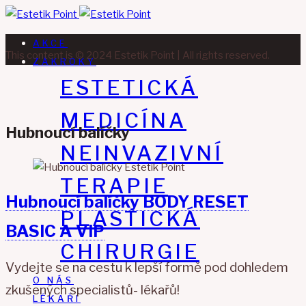
AKCE
This content is © 2024 Estetik Point | All rights reserved.
ZÁKROKY
ESTETICKÁ
MEDICÍNA
Hubnoucí balíčky
NEINVAZIVNÍ
TERAPIE
Hubnoucí balíčky BODY RESET
PLASTICKÁ
BASIC A VIP
CHIRURGIE
Vydejte se na cestu k lepší formě pod dohledem
O NÁS
zkušených specialistů- lékařů!
LÉKAŘI