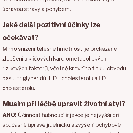
úpravou stravy a pohybem.
Jaké další pozitivní účinky lze
očekávat?
Mimo snížení tělesné hmotnosti je prokázané
zlepšení u klíčových kardiometabolických
rizikových faktorů, včetně krevního tlaku, obvodu
pasu, triglyceridů, HDL cholesterolu a LDL
cholesterolu.
Musím při léčbě upravit životní styl?
ANO!
Účinnost hubnoucí injekce je nejvyšší při
současné úpravě jídelníčku a zvýšení pohybové