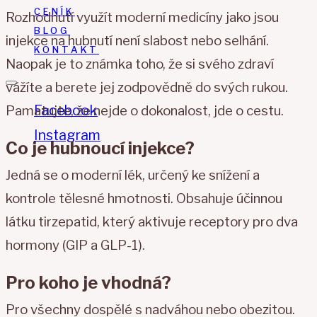
CENÍK
Rozhodnutí využít moderní medicíny jako jsou
BLOG
injekce na hubnutí není slabost nebo selhání.
KONTAKT
Naopak je to známka toho, že si svého zdraví
vážíte a berete jej zodpovědně do svých rukou.
Facebook
Pamatujte, že nejde o dokonalost, jde o cestu.
Instagram
Co je hubnoucí injekce?
Jedná se o moderní lék, určený ke snížení a
kontrole tělesné hmotnosti. Obsahuje účinnou
látku tirzepatid, který aktivuje receptory pro dva
hormony (GIP a GLP-1).
Pro koho je vhodná?
Pro všechny dospělé s nadváhou nebo obezitou.