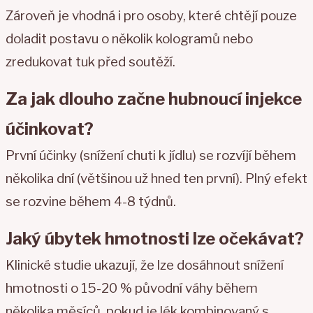
Zároveň je vhodná i pro osoby, které chtějí pouze
doladit postavu o několik kologramů nebo
zredukovat tuk před soutěží.
Za jak dlouho začne hubnoucí injekce
účinkovat?
První účinky (snížení chuti k jídlu) se rozvíjí během
několika dní (většinou už hned ten první). Plný efekt
se rozvine během 4-8 týdnů.
Jaký úbytek hmotnosti lze očekávat?
Klinické studie ukazují, že lze dosáhnout snížení
hmotnosti o 15-20 % původní váhy během
několika měsíců, pokud je lék kombinovaný s