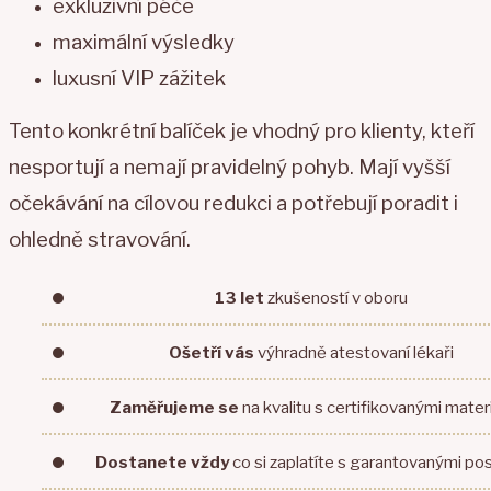
exkluzivní péče
maximální výsledky
luxusní VIP zážitek
Tento konkrétní balíček je vhodný pro klienty, kteří
nesportují a nemají pravidelný pohyb. Mají vyšší
očekávání na cílovou redukci a potřebují poradit i
ohledně stravování.
13 let
zkušeností
v oboru
Ošetří vás
výhradně atestovaní
lékaři
Zaměřujeme se
na kvalitu
s certifikovanými materi
Dostanete vždy
co si zaplatíte
s garantovanými po