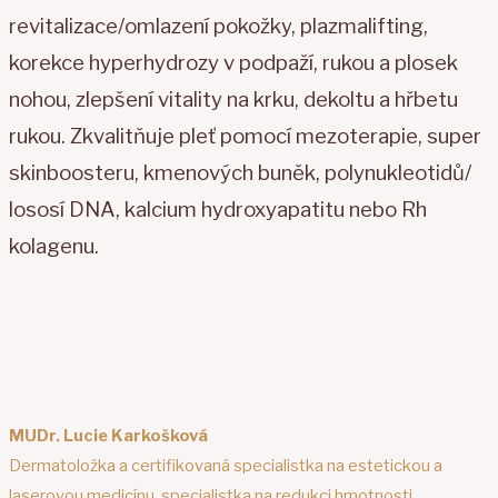
revitalizace/omlazení pokožky, plazmalifting,
korekce hyperhydrozy v podpaží, rukou a plosek
nohou, zlepšení vitality na krku, dekoltu a hřbetu
rukou. Zkvalitňuje pleť pomocí mezoterapie, super
skinboosteru, kmenových buněk, polynukleotidů/
lososí DNA, kalcium hydroxyapatitu nebo Rh
kolagenu.
MUDr. Lucie Karkošková
Dermatoložka a certifikovaná specialistka na estetickou a
laserovou medicínu, specialistka na redukci hmotnosti