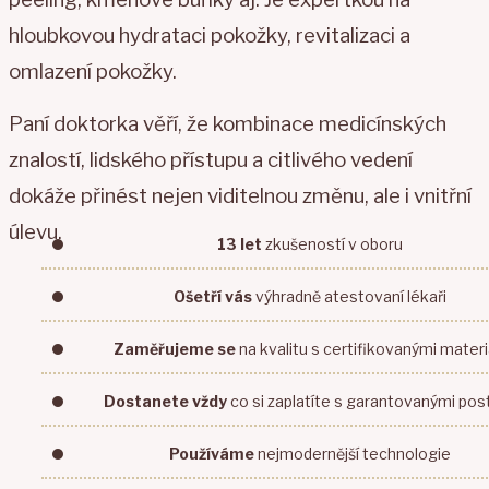
hloubkovou hydrataci pokožky, revitalizaci a
omlazení pokožky.
Paní doktorka věří, že kombinace medicínských
znalostí, lidského přístupu a citlivého vedení
dokáže přinést nejen viditelnou změnu, ale i vnitřní
úlevu.
13 let
zkušeností
v oboru
Ošetří vás
výhradně atestovaní
lékaři
Zaměřujeme se
na kvalitu
s certifikovanými materi
Dostanete vždy
co si zaplatíte
s garantovanými pos
Používáme
nejmodernější
technologie