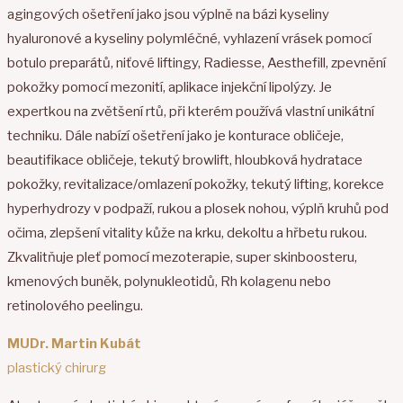
agingových ošetření jako jsou výplně na bázi kyseliny
hyaluronové a kyseliny polymléčné, vyhlazení vrásek pomocí
botulo preparátů, niťové liftingy, Radiesse, Aesthefill, zpevnění
pokožky pomocí mezonití, aplikace injekční lipolýzy. Je
expertkou na zvětšení rtů, při kterém používá vlastní unikátní
techniku. Dále nabízí ošetření jako je konturace obličeje,
beautifikace obličeje, tekutý browlift, hloubková hydratace
pokožky, revitalizace/omlazení pokožky, tekutý lifting, korekce
hyperhydrozy v podpaží, rukou a plosek nohou, výplň kruhů pod
očima, zlepšení vitality kůže na krku, dekoltu a hřbetu rukou.
Zkvalitňuje pleť pomocí mezoterapie, super skinboosteru,
kmenových buněk, polynukleotidů, Rh kolagenu nebo
retinolového peelingu.
MUDr. Martin Kubát
plastický chirurg