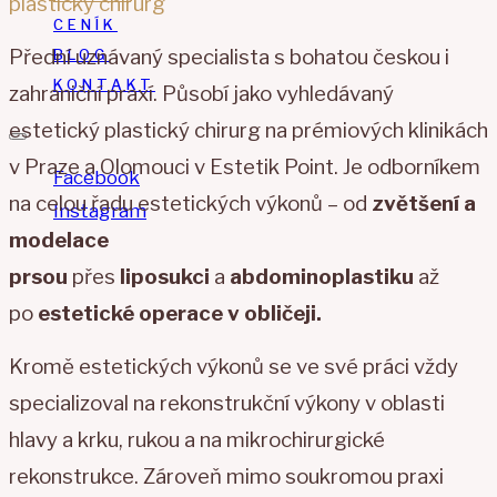
plastický chirurg
CENÍK
Přední uznávaný specialista s bohatou českou i
BLOG
KONTAKT
zahraniční praxí. Působí jako vyhledávaný
estetický plastický chirurg na prémiových klinikách
v Praze a Olomouci v Estetik Point. Je odborníkem
Facebook
na celou řadu estetických výkonů – od
zvětšení a
Instagram
modelace
prsou
přes
liposukci
a
abdominoplastiku
až
po
estetické operace v obličeji.
Kromě estetických výkonů se ve své práci vždy
specializoval na rekonstrukční výkony v oblasti
hlavy a krku, rukou a na mikrochirurgické
rekonstrukce. Zároveň mimo soukromou praxi