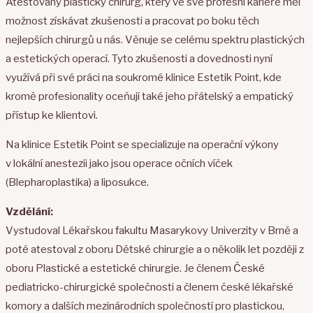
Atestovaný plastický chirurg, který ve své profesní kariéře měl
možnost získávat zkušenosti a pracovat po boku těch
nejlepších chirurgů u nás. Věnuje se celému spektru plastických
a estetických operací. Tyto zkušenosti a dovednosti nyní
využívá při své práci na soukromé klinice Estetik Point, kde
kromě profesionality oceňují také jeho přátelský a empatický
přístup ke klientovi.
Na klinice Estetik Point se specializuje na operační výkony
v lokální anestezii jako jsou operace očních víček
(Blepharoplastika) a liposukce.
Vzdělání:
Vystudoval Lékařskou fakultu Masarykovy Univerzity v Brně a
poté atestoval z oboru Dětské chirurgie a o několik let později z
oboru Plastické a estetické chirurgie. Je členem České
pediatricko-chirurgické společnosti a členem české lékařské
komory a dalších mezinárodních společností pro plastickou,