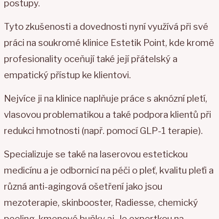
postupy.
Tyto zkušenosti a dovednosti nyní využívá při své
práci na soukromé klinice Estetik Point, kde kromě
profesionality oceňují také její přátelský a
empatický přístup ke klientovi.
Nejvíce ji na klinice naplňuje práce s aknózní pletí,
vlasovou problematikou a také podpora klientů při
redukci hmotnosti (např. pomocí GLP-1 terapie).
Specializuje se také na laserovou estetickou
medicínu a je odbornicí na péči o pleť, kvalitu pleťi a
různá anti-agingová ošetření jako jsou
mezoterapie, skinbooster, Radiesse, chemický
peeling, kmenové buňky aj. Je expertkou na