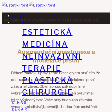
AKCE
This content is © 2024 Estetik Point | All rights reserved.
ZÁKROKY
ESTETICKÁ
MEDICÍNA
Augmentační mastopexe a
NEINVAZIVNÍ
modelace prsou
TERAPIE
Během zákroku upravujeme tvar a objem prsů tím, že
PLASTICKÁ
odstraníme povolenou kůži a vymodelujeme prsní
žlázu a její závěs. Objem prsou pak doplníme
CHIRURGIE
vybranými implantáty, kterými zároveň ovlivníme i
jejich výsledný tvar. Vaše prsy budou po zákroku
O NÁS
vypadat mladistvěji, pevněji a budou lépe umístěné.
LÉKAŘI