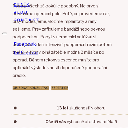
CENÍK
Postup všech zákroků je podobný. Nejprve si
BLOG
připravíme operační pole. Poté, co provedeme řez,
KONTAKT
prsy modelujeme, vložíme implantáty a rány
sešijeme. Prsy zafixujeme bandáží nebo pevnou
podprsenkou. Pobyt v nemocnici na lůžku si
Facebook
dopřejete 1 den, intenzivní pooperační režim potom
trvá 2–4 týdny, plná zátěž je možná 2 měsíce po
Instagram
operaci. Během rekonvalescence musíte pro
optimální výsledek nosit doporučené pooperační
prádlo.
OBJEDNAT KONZULTACI
ZEPTAT SE
13 let
zkušeností
v oboru
Ošetří vás
výhradně atestovaní
lékaři